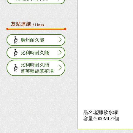
廣州耐久能
比利時耐久能
比利時耐久能
菁英種鴿繁殖場
品名:塑膠飲水罐
容量:2000ML/1個