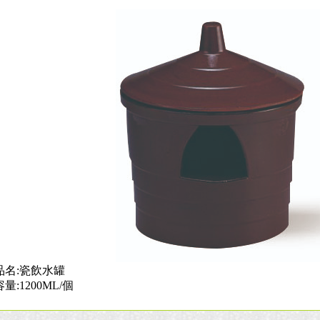
品名:瓷飲水罐
容量:1200ML/個