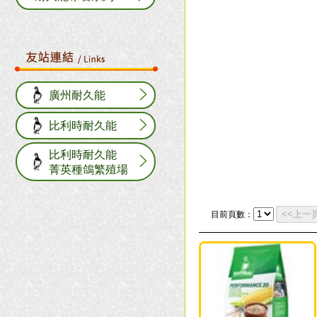
廣州耐久能
比利時耐久能
比利時耐久能
菁英種鴿繁殖場
目前頁數：