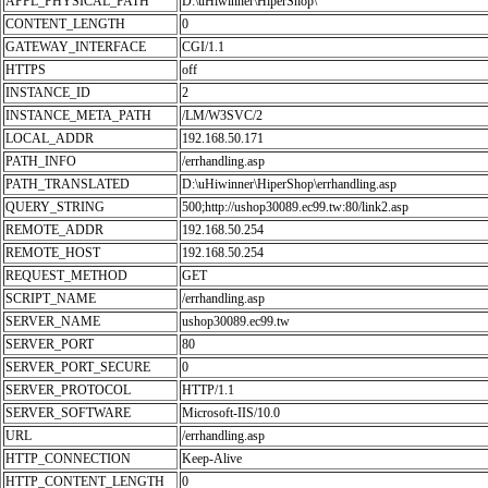
APPL_PHYSICAL_PATH
D:\uHiwinner\HiperShop\
CONTENT_LENGTH
0
GATEWAY_INTERFACE
CGI/1.1
HTTPS
off
INSTANCE_ID
2
INSTANCE_META_PATH
/LM/W3SVC/2
LOCAL_ADDR
192.168.50.171
PATH_INFO
/errhandling.asp
PATH_TRANSLATED
D:\uHiwinner\HiperShop\errhandling.asp
QUERY_STRING
500;http://ushop30089.ec99.tw:80/link2.asp
REMOTE_ADDR
192.168.50.254
REMOTE_HOST
192.168.50.254
REQUEST_METHOD
GET
SCRIPT_NAME
/errhandling.asp
SERVER_NAME
ushop30089.ec99.tw
SERVER_PORT
80
SERVER_PORT_SECURE
0
SERVER_PROTOCOL
HTTP/1.1
SERVER_SOFTWARE
Microsoft-IIS/10.0
URL
/errhandling.asp
HTTP_CONNECTION
Keep-Alive
HTTP_CONTENT_LENGTH
0