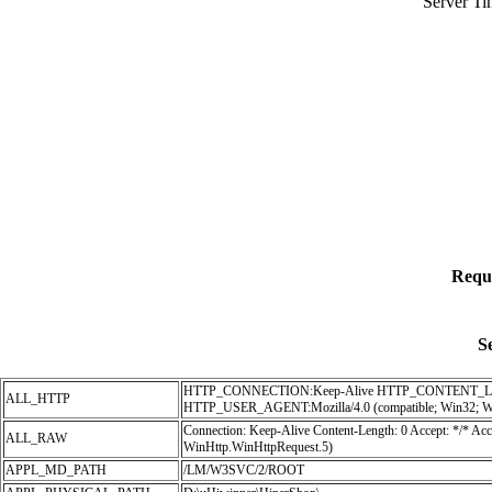
Server Ti
Requ
S
HTTP_CONNECTION:Keep-Alive HTTP_CONTENT_LE
ALL_HTTP
HTTP_USER_AGENT:Mozilla/4.0 (compatible; Win32; Wi
Connection: Keep-Alive Content-Length: 0 Accept: */* Ac
ALL_RAW
WinHttp.WinHttpRequest.5)
APPL_MD_PATH
/LM/W3SVC/2/ROOT