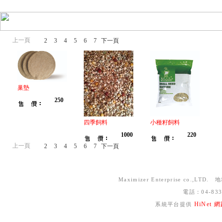
上一頁
1
2
3
4
5
6
7
下一頁
巢墊
250
四季飼料
小種籽飼料
1000
220
上一頁
1
2
3
4
5
6
7
下一頁
Maximizer Enterprise co
電話：04-83
HiNet
系統平台提供