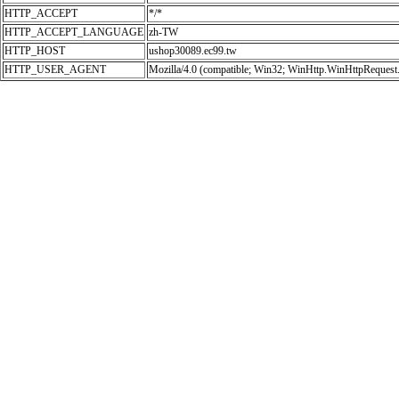
HTTP_ACCEPT
*/*
HTTP_ACCEPT_LANGUAGE
zh-TW
HTTP_HOST
ushop30089.ec99.tw
HTTP_USER_AGENT
Mozilla/4.0 (compatible; Win32; WinHttp.WinHttpRequest